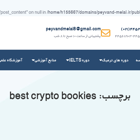
"post_content" on null in
/home/h155667/domains/peyvand-melal.ir/public
peyvandmelal8@gmail.com
۴۴۵۳۶۲
۴۴۵۶۸۹۰۳-۴۴۵
پشتیبانی از ساعت ۱۰ صبح تا ۸ شب
سه
دوره های ترمیک
دوره IELTS
منابع آموزشی
آموزشگاه علمی
برچسب:
best crypto bookies