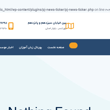
_html/wp-content/plugins/pj-news-ticker/pj-news-ticker.php
on line
۲۰۲
Ski
t
بین خیابان سیزدهم و پانزدهم
۹۸(۰۲۱)
conten
تهرانسر ، بلوار اصلی
۳۹۲۹۰
صفحه نخست
پورتال زبان آموزان
اخبار موس