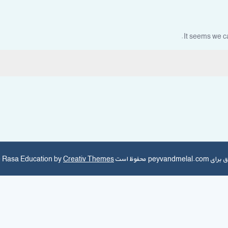
It seems we ca
ظ است Theme Rasa Education by
Creativ Themes