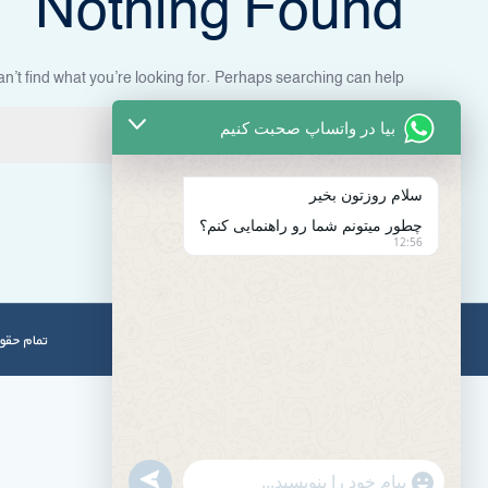
Nothing Found
n’t find what you’re looking for. Perhaps searching can help.
جستجو
بیا در واتساپ صحبت کنیم
برای:
سلام روزتون بخیر
چطور میتونم شما رو راهنمایی کنم؟
12:56
تمام حقوق برای peyvandmelal.com محفو
u
"