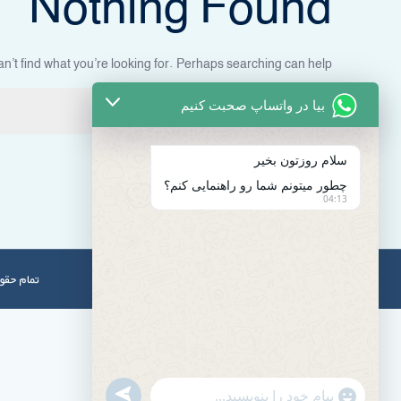
Nothing Found
n’t find what you’re looking for. Perhaps searching can help.
جستجو
بیا در واتساپ صحبت کنیم
برای:
سلام روزتون بخیر
چطور میتونم شما رو راهنمایی کنم؟
04:13
تمام حقوق برای peyvandmelal.com محفو
u
"