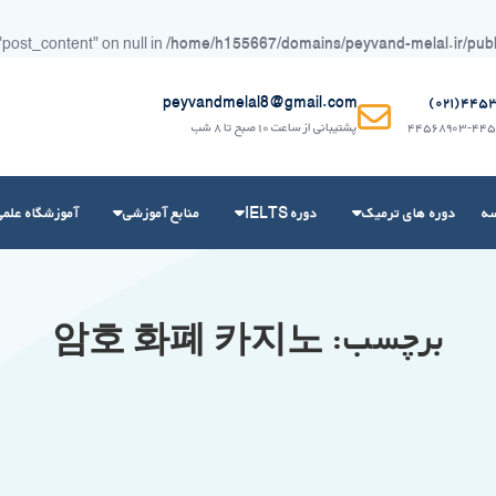
"post_content" on null in
/home/h155667/domains/peyvand-melal.ir/public
peyvandmelal8@gmail.com
۴۴۵۳۶۲
۴۴۵۶۸۹۰۳-۴۴۵
پشتیبانی از ساعت ۱۰ صبح تا ۸ شب
سه
دوره های ترمیک
دوره IELTS
منابع آموزشی
آموزشگاه علمی
برچسب:
암호 화폐 카지노