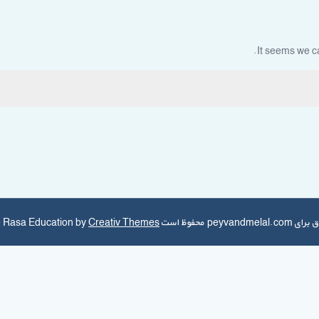
It seems we ca
ظ است Theme Rasa Education by
Creativ Themes