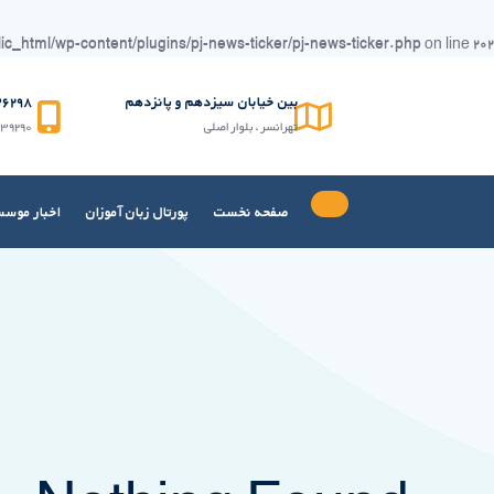
_html/wp-content/plugins/pj-news-ticker/pj-news-ticker.php
on line
۲۰۲
Ski
t
بین خیابان سیزدهم و پانزدهم
۹۸(۰۲۱)
conten
تهرانسر ، بلوار اصلی
۳۹۲۹۰
صفحه نخست
پورتال زبان آموزان
اخبار موس