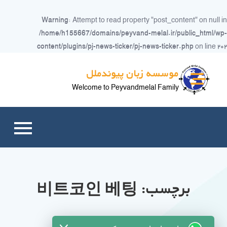
Warning
: Attempt to read property "post_content" on null in
/home/h155667/domains/peyvand-melal.ir/public_html/wp-
content/plugins/pj-news-ticker/pj-news-ticker.php
on line
۲۰۲
Ski
موسسه زبان پیوندملل
t
conten
Welcome to Peyvandmelal Family
برچسب:
비트코인 베팅