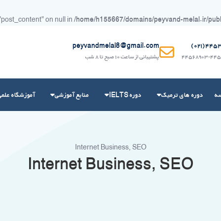
"post_content" on null in
/home/h155667/domains/peyvand-melal.ir/public
peyvandmelal8@gmail.com
۴۴۵۳۶۲
۴۴۵۶۸۹۰۳-۴۴۵
پشتیبانی از ساعت ۱۰ صبح تا ۸ شب
سه
دوره های ترمیک
دوره IELTS
منابع آموزشی
آموزشگاه علمی
Internet Business, SEO
Internet Business, SEO