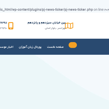
_html/wp-content/plugins/pj-news-ticker/pj-news-ticker.php
on line
۲۰۲
Ski
t
بین خیابان سیزدهم و پانزدهم
۹۸(۰۲۱)
conten
تهرانسر ، بلوار اصلی
۳۹۲۹۰
صفحه نخست
پورتال زبان آموزان
اخبار موس