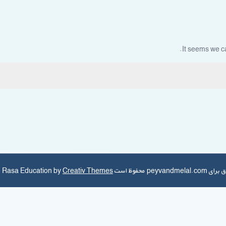
It seems we ca
ظ است Theme Rasa Education by
Creativ Themes